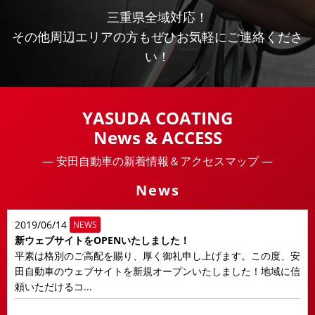
三重県全域対応！
その他周辺エリアの方もぜひお気軽にご連絡くださ
い！
YASUDA COATING
News & ACCESS
― 安田自動車の新着情報＆アクセスマップ ―
News
2019/06/14
NEWS
新ウェブサイトをOPENいたしました！
平素は格別のご高配を賜り、厚く御礼申し上げます。この度、安
田自動車のウェブサイトを新規オープンいたしました！地域に信
頼いただけるコ...