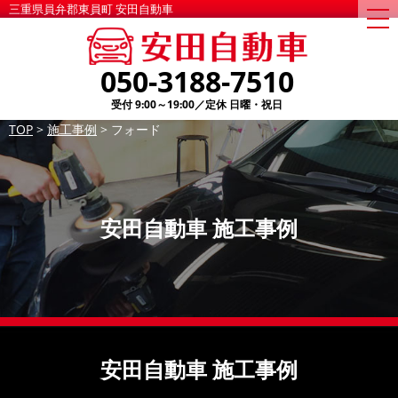
三重県員弁郡東員町 安田自動車
togg
nav
050-3188-7510
受付 9:00～19:00／定休 日曜・祝日
TOP
>
施工事例
>
フォード
安田自動車 施工事例
安田自動車 施工事例